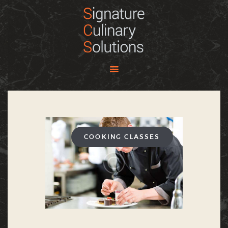
HOME
ABOUT
SOLUTIONS
MEALS IN SIMPLICITY
OUR BRAND
COOKING CLASSES
CONTACT US