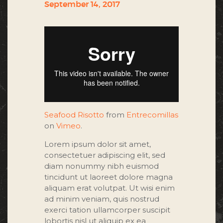
September 14, 2017
Seafood Risotto
from
Entrecomillas
on
Vimeo
.
Lorem ipsum dolor sit amet,
consectetuer adipiscing elit, sed
diam nonummy nibh euismod
tincidunt ut laoreet dolore magna
aliquam erat volutpat. Ut wisi enim
ad minim veniam, quis nostrud
exerci tation ullamcorper suscipit
lobortis nisl ut aliquip ex ea