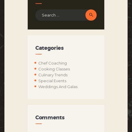
Search
for:
Categories
Chef Coaching
Cooking Classes
Culinary Trends
Special Events
Weddings And Galas
Comments