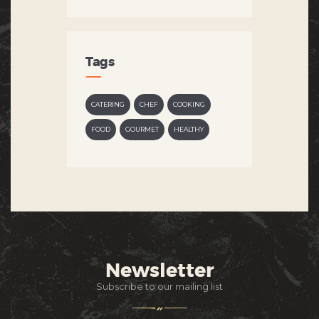
Tags
CATERING
CHEF
COOKING
FOOD
GOURMET
HEALTHY
Newsletter
Subscribe to our mailing list