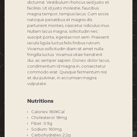
dictumst. Vestibulum rhoncus sed justo et
facilisis. Ut id justo molestie, faucibus
magna tempor, tempus lacus. Cum sociis
natoque penatibus et magnis dis
parturient montes, nascetur ridiculus mus.
Nullam lacus magna, sollicitudin nec
suscipit porta, egestas non sem. Praesent
iaculis ligula luctus felis finibus rutrum.
Vivamus sollicitudin diam sit amet nulla
fringilla luctus. Vivamus vitae hendrerit
dui, ac semper sapien. Donec dolor lacus,
condimentum id magna in, consectetur
commodo erat. Quisque fermentum nisl
et dui pulvinar, in accumsan magna
vulputate.
Nutritions
Calories: 160KCal
Cholesterol: 18mg
Fiber: 0.9g
Sodium: 160mg
Carbohydrates: 2.2g