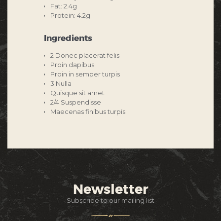
Fat: 2.4g
Protein: 4.2g
Ingredients
2 Donec placerat felis
Proin dapibus
Proin in semper turpis
3 Nulla
Quisque sit amet
2/4 Suspendisse
Maecenas finibus turpis
Newsletter
Subscribe to our mailing list