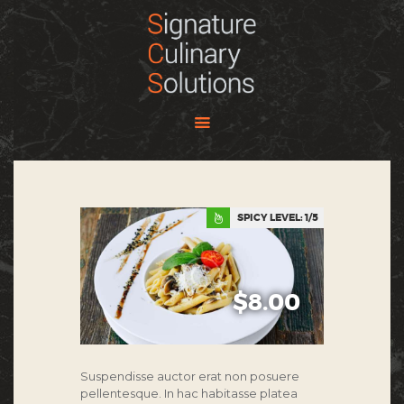
HOME
ABOUT
SOLUTIONS
MEALS IN SIMPLICITY
SPICY LEVEL:
1
OUR BRAND
CONTACT US
$8.00
Suspendisse auctor erat non posuere
pellentesque. In hac habitasse platea